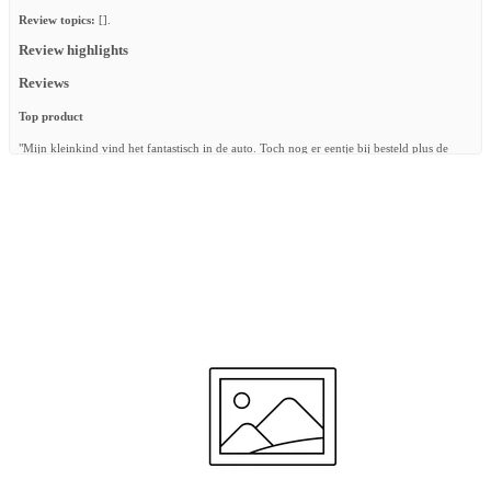
Review topics:
[].
Review highlights
Reviews
Top product
"Mijn kleinkind vind het fantastisch in de auto. Toch nog er eentje bij besteld plus de
regenponcho meteen mee besteld. Top product."
—
Sabine W.
(
5/5
)
Q&A