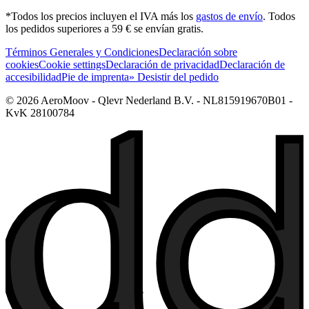
*Todos los precios incluyen el IVA más los
gastos de envío
. Todos
los pedidos superiores a 59 € se envían gratis.
Términos Generales y Condiciones
Declaración sobre
cookies
Cookie settings
Declaración de privacidad
Declaración de
accesibilidad
Pie de imprenta
» Desistir del pedido
© 2026 AeroMoov - Qlevr Nederland B.V. - NL815919670B01 -
KvK 28100784