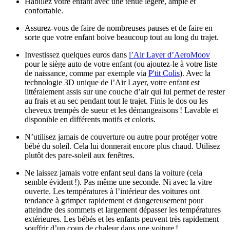
Habillez votre enfant avec une tenue légère, ample et
confortable.
Assurez-vous de faire de nombreuses pauses et de faire en
sorte que votre enfant boive beaucoup tout au long du trajet.
Investissez quelques euros dans
l’Air Layer d’AeroMoov
pour le siège auto de votre enfant (ou ajoutez-le à votre liste
de naissance, comme par exemple via
P'tit Colis
). Avec la
technologie 3D unique de l’Air Layer, votre enfant est
littéralement assis sur une couche d’air qui lui permet de rester
au frais et au sec pendant tout le trajet. Finis le dos ou les
cheveux trempés de sueur et les démangeaisons ! Lavable et
disponible en différents motifs et coloris.
N’utilisez jamais de couverture ou autre pour protéger votre
bébé du soleil. Cela lui donnerait encore plus chaud. Utilisez
plutôt des pare-soleil aux fenêtres.
Ne laissez jamais votre enfant seul dans la voiture (cela
semble évident !). Pas même une seconde. Ni avec la vitre
ouverte. Les températures à l’intérieur des voitures ont
tendance à grimper rapidement et dangereusement pour
atteindre des sommets et largement dépasser les températures
extérieures. Les bébés et les enfants peuvent très rapidement
souffrir d’un coup de chaleur dans une voiture !