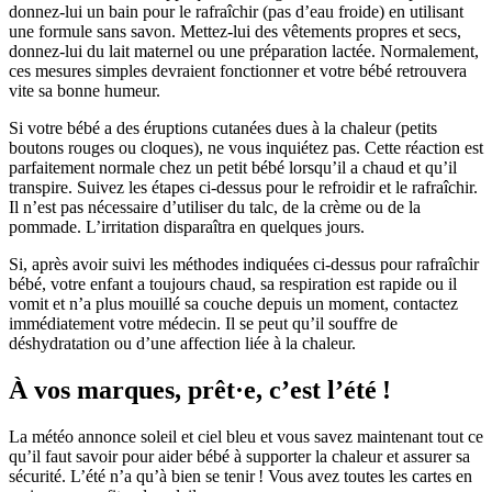
donnez-lui un bain pour le rafraîchir (pas d’eau froide) en utilisant
une formule sans savon. Mettez-lui des vêtements propres et secs,
donnez-lui du lait maternel ou une préparation lactée. Normalement,
ces mesures simples devraient fonctionner et votre bébé retrouvera
vite sa bonne humeur.
Si votre bébé a des éruptions cutanées dues à la chaleur (petits
boutons rouges ou cloques), ne vous inquiétez pas. Cette réaction est
parfaitement normale chez un petit bébé lorsqu’il a chaud et qu’il
transpire. Suivez les étapes ci-dessus pour le refroidir et le rafraîchir.
Il n’est pas nécessaire d’utiliser du talc, de la crème ou de la
pommade. L’irritation disparaîtra en quelques jours.
Si, après avoir suivi les méthodes indiquées ci-dessus pour rafraîchir
bébé, votre enfant a toujours chaud, sa respiration est rapide ou il
vomit et n’a plus mouillé sa couche depuis un moment, contactez
immédiatement votre médecin. Il se peut qu’il souffre de
déshydratation ou d’une affection liée à la chaleur.
À vos marques, prêt·e, c’est l’été !
La météo annonce soleil et ciel bleu et vous savez maintenant tout ce
qu’il faut savoir pour aider bébé à supporter la chaleur et assurer sa
sécurité. L’été n’a qu’à bien se tenir ! Vous avez toutes les cartes en