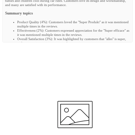
babies and children cool during car rides. Customers love its design and workmanship,
and many are satisfied with its performance.
Summary topics
Product Quality
(
4%
):
Customers loved the "Super Produkt" as it was mentioned
multiple times in the reviews.
Effectiveness
(
2%
):
Customers expressed appreciation for the "Super efficace" as
it was mentioned multiple times in the reviews.
Overall Satisfaction
(
3%
):
It was highlighted by customers that "alles" is super,
with no negative reviews mentioned.
Design and Workmanship
(
2%
):
Customers expressed appreciation for the super
leuke designs and top-notch workmanship of the product.
Review topics:
[design, quality, daughter, air layer, delivery, material, size, baby, feels,
comfort, workmanship, produkt, functionality, fabric, alles, service, child, fijn, zufrieden,
sweat, efficace, hält, produit, weer, qualität, color, difference, und, teil, aankoop].
Review highlights
"De (buggy) Air Layer is super fijn!"
—
Monse C.
"Nou met de air layer is hij niet meer bezweet , zo super fijn ."
—
Diana V.
"The function is fulfilled excellently, our child sweats significantly less, the
clothing is not completely wet."
—
Viola H.
Reviews
Incroyable
"Bonjour, Ma fille étais toujours mouillé dans le doq et nuque lors des trajets. Et depuis
qu'on lui a mis ceci dans chaque siège. Franchement cela est hallucinant elle n'est plus
toute transpirante. C'est super appréciable pour elle et pour nous de la voir bien mieux .