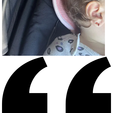
"Super Service, habe ausversehen auf die falsche Adresse bestellt. Der Kundenservice hat
super schnell eine neue Bestellung versendet. War Mega begeistert. Auch das Produkt
überzeugt, meine Maus hat keinen Hitzestau im Maxi Cosi mehr."
—
Maria S.
(
5/5
)
Weniger Schweiß nach der Autofahrt
"Bin zufrieden mit dem Artikel. Natürlich ist mein Kind nicht 100% schweißfrei, aber die
Auflage sorgt für bessere Belüftung im Rückenbereich. Der Stoffbezug macht allerdings
kleine Knübbelchen, wenn sich das Kind viel bewegt, vor allem im Kopf-und Bein-
Bereich. Stört aber nicht wirklich."
—
Lisa M.
(
4/5
)
Werkt, maar verliest snel kwaliteit
"Doet wat het belooft en erg tevreden met de werking. De kwaliteit is echter minder. . .
Na 1 jaar normaal gebruik, prikt de inlegger enorm (honingraat drukt door het laagje op
verschillende plaatsen) waardoor deze echt niet meer te gebruiken is."
—
Emelie
(
3/5
)
Sinn und Zweck nicht erfüllt
"Ich habe den Air Layer als Einsatz für unseren Maxi Cosi Reboarder bestellt. Habe mir
davon ehrlich gesagt mehr erhofft. Unser Sohn schwitzt darin genauso wie im Maxi Cosi
und nach kurzer Zeit ist auch hier der Nackenbereich und der Rücken feucht vom
schwitzen und das trotz dünner Kleidung. Bin vom Material sehr enttäuscht und finde
den hohen Preis hierfür nicht gerechtfertigt."