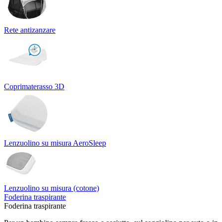
Rete antizanzare
Coprimaterasso 3D
Lenzuolino su misura AeroSleep
Lenzuolino su misura (cotone)
Foderina traspirante
Foderina traspirante