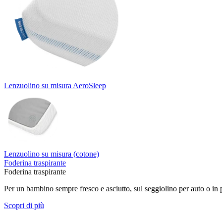
Lenzuolino su misura AeroSleep
Lenzuolino su misura (cotone)
Foderina traspirante
Foderina traspirante
Per un bambino sempre fresco e asciutto, sul seggiolino per auto o in
Scopri di più