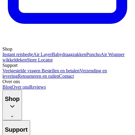
Shop
Instant reisbedje
Air Layer
Babydraagzakken
Poncho
Air Wrapper
wikkeldeken
Store Locator
Support
Veelgestelde vragen
Bestellen en betalen
Verzending en
levering
Retourneren en ruilen
Contact
Over ons
Blog
Over ons
Reviews
Shop
Support