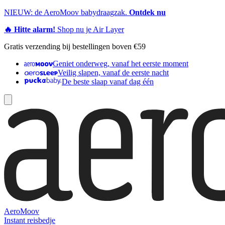
NIEUW: de AeroMoov babydraagzak.
Ontdek nu
🔥 Hitte alarm!
Shop nu je Air Layer
Gratis verzending bij bestellingen boven €59
Geniet onderweg, vanaf het eerste moment
Veilig slapen, vanaf de eerste nacht
De beste slaap vanaf dag één
AeroMoov
Instant reisbedje