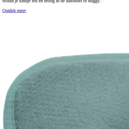
Houdt je kindje fris en droog in de autostoel of buggy.
Ontdek meer