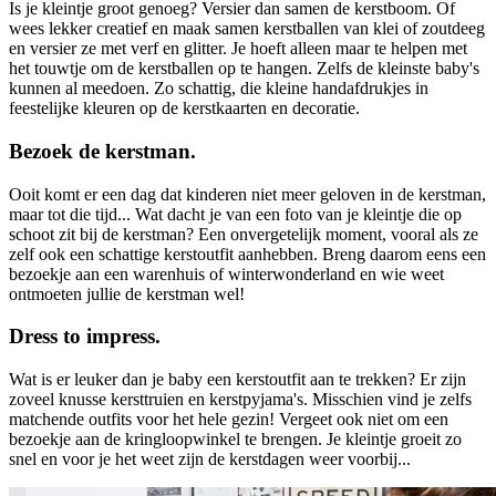
Is je kleintje groot genoeg? Versier dan samen de kerstboom. Of
wees lekker creatief en maak samen kerstballen van klei of zoutdeeg
en versier ze met verf en glitter. Je hoeft alleen maar te helpen met
het touwtje om de kerstballen op te hangen. Zelfs de kleinste baby's
kunnen al meedoen. Zo schattig, die kleine handafdrukjes in
feestelijke kleuren op de kerstkaarten en decoratie.
Bezoek de kerstman.
Ooit komt er een dag dat kinderen niet meer geloven in de kerstman,
maar tot die tijd... Wat dacht je van een foto van je kleintje die op
schoot zit bij de kerstman? Een onvergetelijk moment, vooral als ze
zelf ook een schattige kerstoutfit aanhebben. Breng daarom eens een
bezoekje aan een warenhuis of winterwonderland en wie weet
ontmoeten jullie de kerstman wel!
Dress to impress.
Wat is er leuker dan je baby een kerstoutfit aan te trekken? Er zijn
zoveel knusse kersttruien en kerstpyjama's. Misschien vind je zelfs
matchende outfits voor het hele gezin! Vergeet ook niet om een
bezoekje aan de kringloopwinkel te brengen. Je kleintje groeit zo
snel en voor je het weet zijn de kerstdagen weer voorbij...