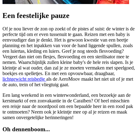
Een feestelijke pauze
Of je nou liever de zon op zoekt of de pistes af suist: de winter is de
perfecte tijd om er even tussenuit te gaan. Reizen met een baby is
eenvoudiger dan je denkt. Het is gewoon kwestie van een beetje
planning en het inpakken van voor de hand liggende spullen, zoals
een luiertas, kleding en luiers. Geef je nog steeds flesvoeding?
Vergeet dan niet om flesjes, flesvoeding en een sterilisator mee te
nemen. Waarschijnlijk zullen kleine baby's de hele reis slapen. Is je
kleintje al wat ouder, dan zal je ze moeten vermaken met speelgoed,
boekjes en spelletjes. En met een opvouwbaar, draagbaar,
lichtgewicht reisbedje
als de AeroMoov maakt het niet uit of je met
de auto, trein of het vliegtuig gaat.
Een lang weekend in een winterwonderland, een bezoekje aan de
kerstmarkt of een zonvakantie in de Caraïben? Of heel misschien
een reisje naar de noordpool om een bepaalde heer in een rood pak
te ontmoeten? Neem ook je kleintje mee op al je reizen en maak
samen onvergetelijke herinneringen!
Oh dennenboom...