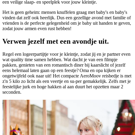
een veilige slaap- en speelplek voor jouw kleintje.
Het is geen geheim: mensen knuffelen graag met baby's en baby's
vinden dat zelf ook heerlijk. Dus een gezellige avond met familie of
vrienden is de perfecte gelegenheid om je baby uit handen te geven,
zodat jouw armen even rust hebben!
Verwen jezelf met een avondje uit.
Regel een logeerpartijtje voor je kleintje, zodat jij en je partner even
wat quality time samen hebben. Wat dacht je van een filmpje
pakken, genieten van een romantisch diner bij kaarslicht of jezelf
eens helemaal laten gaan op een feestje? Oma en opa kijken er
ongetwijfeld ook naar uit! Het compacte AeroMoov reisbedje is met
z'n 5 kilo zo licht als een veertje en su-per gemakkelijk. Zelfs met je
feestelijke jurk en hoge hakken al aan duurt het opzetten maar 2
seconden.