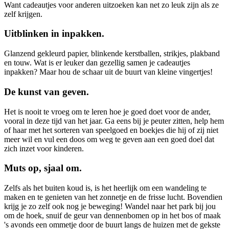
Want cadeautjes voor anderen uitzoeken kan net zo leuk zijn als ze
zelf krijgen.
Uitblinken in inpakken.
Glanzend gekleurd papier, blinkende kerstballen, strikjes, plakband
en touw. Wat is er leuker dan gezellig samen je cadeautjes
inpakken? Maar hou de schaar uit de buurt van kleine vingertjes!
De kunst van geven.
Het is nooit te vroeg om te leren hoe je goed doet voor de ander,
vooral in deze tijd van het jaar. Ga eens bij je peuter zitten, help hem
of haar met het sorteren van speelgoed en boekjes die hij of zij niet
meer wil en vul een doos om weg te geven aan een goed doel dat
zich inzet voor kinderen.
Muts op, sjaal om.
Zelfs als het buiten koud is, is het heerlijk om een wandeling te
maken en te genieten van het zonnetje en de frisse lucht. Bovendien
krijg je zo zelf ook nog je beweging! Wandel naar het park bij jou
om de hoek, snuif de geur van dennenbomen op in het bos of maak
's avonds een ommetje door de buurt langs de huizen met de gekste