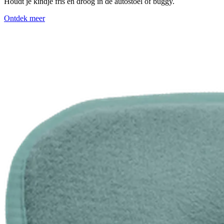
Houdt je kindje fris en droog in de autostoel of buggy.
Ontdek meer