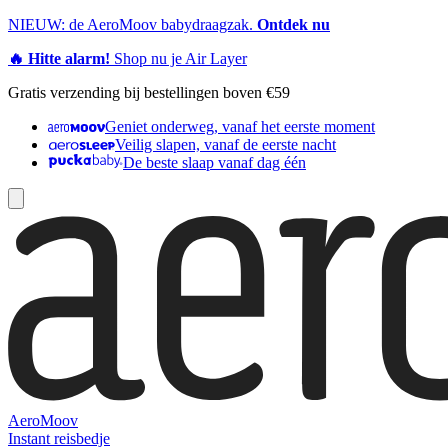
NIEUW: de AeroMoov babydraagzak.
Ontdek nu
🔥 Hitte alarm!
Shop nu je Air Layer
Gratis verzending bij bestellingen boven €59
Geniet onderweg, vanaf het eerste moment
Veilig slapen, vanaf de eerste nacht
De beste slaap vanaf dag één
AeroMoov
Instant reisbedje