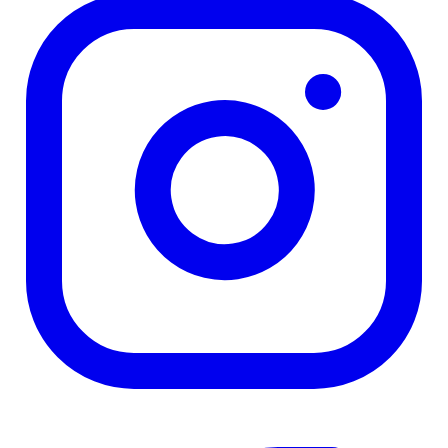
—
Noémie N.
(
5/5
)
Q&A