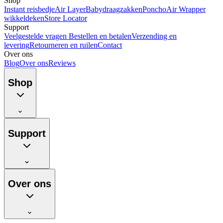
Shop
Instant reisbedje
Air Layer
Babydraagzakken
Poncho
Air Wrapper
wikkeldeken
Store Locator
Support
Veelgestelde vragen
Bestellen en betalen
Verzending en
levering
Retourneren en ruilen
Contact
Over ons
Blog
Over ons
Reviews
Shop
Support
Over ons