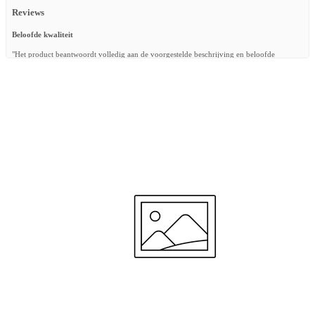
Reviews
Beloofde kwaliteit
"Het product beantwoordt volledig aan de voorgestelde beschrijving en beloofde
kwaliteit."
—
Lieve S.
(
4/5
)
Goede kwaliteit
"Goede kwaliteit"
—
Marlies D.
(
5/5
)
Correspond exactement au dimension du
"Correspond exactement au dimension du lit Protege-matelas identique à celui du matelas
aerosleep"
—
Elizabeth R.
(
5/5
)
Top
"Heel blij mij, kan mijn dochter veilig slapen in het campingbedje!"
—
Maxime G.
(
5/5
)
SafeSleep 3D Beschermer
"Heel fijn!"