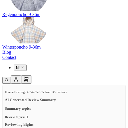
Regenponcho 9-36m
Winterponcho 9-36m
Blog
Contact
NL
Overall rating:
4.742857 / 5 from 35 reviews.
AI Generated Review Summary
Summary topics
Review topics:
[].
Review highlights