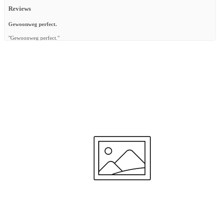
Reviews
Gewoonweg perfect.
"Gewoonweg perfect."
—
Katia R.
(
5/5
)
Ik heb er niks aan
"Ik heb dit tegelijk met het bedje besteld maar na 3w nog steeds niet binnen geen contact
te krijgen met de klantenservice schandalig duur lakentje geen bedje ik heb er niks aan"
—
Elvera M.
(
1/5
)
Mijn bestelling was niet compleet.
"Mijn bestelling was niet compleet. Ik heb al gemaild en gebeld, maar ik krijg geen
antwoord."
—
Lore W.
(
1/5
)
Décevant
"Housse de matelas de mauvaise qualité pas du tout agréable . Tissu fin rêche . Très
mauvais rapport qualité prix je ne recommande pas du tout le produit achat inutile. J ai
pourtant toute gamme aerosleep deux matelas inclinable ainsi que leurs housses adaptées ,
le lit de voyage également je suis très contente des produits mais pas du tout de celui ci ."
—
Maud B.
(
1/5
)
Mooie kwaliteit en afwerking