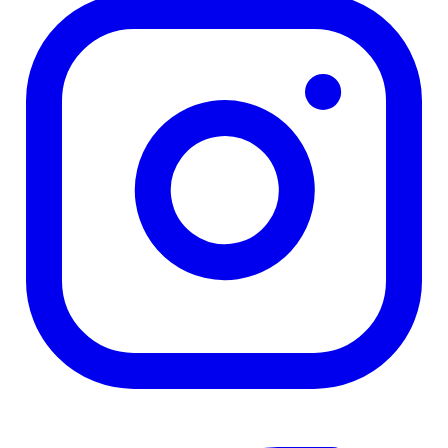
"Houdt het matrasje fris, is een gladde stof en schijnt niet door."
—
Humaira M.
(
4/5
)
Q&A