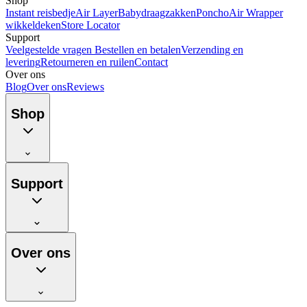
Shop
Instant reisbedje
Air Layer
Babydraagzakken
Poncho
Air Wrapper
wikkeldeken
Store Locator
Support
Veelgestelde vragen
Bestellen en betalen
Verzending en
levering
Retourneren en ruilen
Contact
Over ons
Blog
Over ons
Reviews
Shop
Support
Over ons