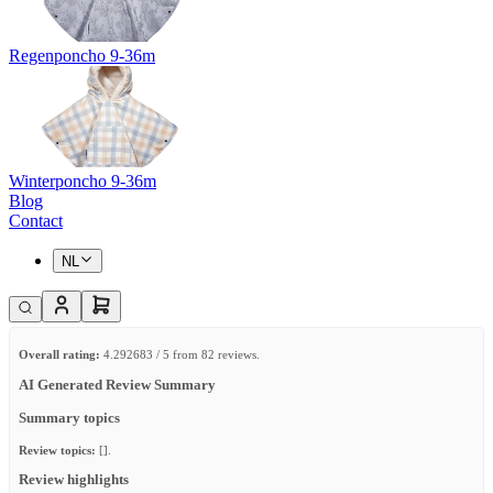
Regenponcho 9-36m
Winterponcho 9-36m
Blog
Contact
NL
Overall rating:
4.292683 / 5 from 82 reviews.
AI Generated Review Summary
Summary topics
Review topics:
[].
Review highlights