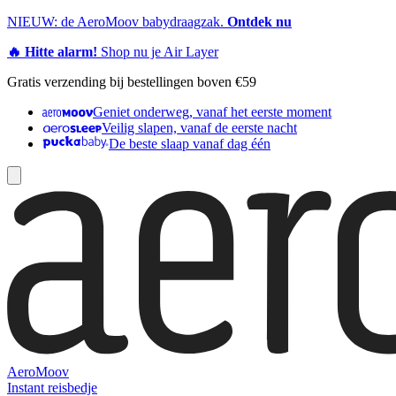
NIEUW: de AeroMoov babydraagzak.
Ontdek nu
🔥 Hitte alarm!
Shop nu je Air Layer
Gratis verzending bij bestellingen boven €59
Geniet onderweg, vanaf het eerste moment
Veilig slapen, vanaf de eerste nacht
De beste slaap vanaf dag één
AeroMoov
Instant reisbedje