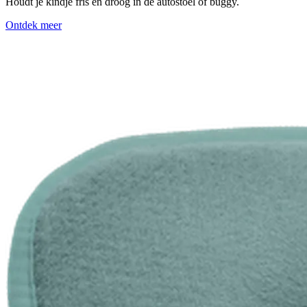
Houdt je kindje fris en droog in de autostoel of buggy.
Ontdek meer