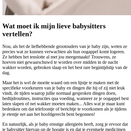
Wat moet ik mijn lieve babysitters
vertellen?
Nou, als het de liefhebbende grootouders van je baby zijn, weten ze
precies wat ze kunnen verwachten als hun oogappel komt logeren.
Ze hebben het tenslotte al met jou meegemaakt! Trouwens, ze
hoeven niet gewaarschuwd te worden over midden in de nacht
wakker worden, gebroken slaap en het best rare begintijdstip van de
dag.
Maar het is wel de moeite waard om een lijstje te maken met de
specifieke voorkeuren van je baby en dingen die hij of zij niet leuk
vindt, de tijden waarop jullie normaal gesproken dingen doen,
bedtijdroutines, instructies qua voeding, wanneer ze je oogappel best
laten slapen of net wakker moeten maken... Alles wat je maar kunt
bedenken om dat telefoontje of berichtje te voorkomen als je tijdens
je etentje net aan het hoofdgerecht bent begonnen!
En natuurlijk, als je baby ernstige allergieën heeft, zorg je ervoor dat
je babysitter hiervan op de hoogte is en dat je eventuele medicijnen