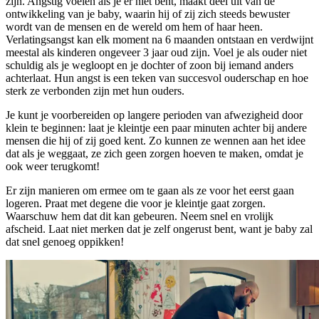
zijn. Angstig voelen als je er niet bent, maakt deel uit van de
ontwikkeling van je baby, waarin hij of zij zich steeds bewuster
wordt van de mensen en de wereld om hem of haar heen.
Verlatingsangst kan elk moment na 6 maanden ontstaan en verdwijnt
meestal als kinderen ongeveer 3 jaar oud zijn. Voel je als ouder niet
schuldig als je wegloopt en je dochter of zoon bij iemand anders
achterlaat. Hun angst is een teken van succesvol ouderschap en hoe
sterk ze verbonden zijn met hun ouders.
Je kunt je voorbereiden op langere perioden van afwezigheid door
klein te beginnen: laat je kleintje een paar minuten achter bij andere
mensen die hij of zij goed kent. Zo kunnen ze wennen aan het idee
dat als je weggaat, ze zich geen zorgen hoeven te maken, omdat je
ook weer terugkomt!
Er zijn manieren om ermee om te gaan als ze voor het eerst gaan
logeren. Praat met degene die voor je kleintje gaat zorgen.
Waarschuw hem dat dit kan gebeuren. Neem snel en vrolijk
afscheid. Laat niet merken dat je zelf ongerust bent, want je baby zal
dat snel genoeg oppikken!