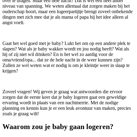
over te dragen. Maar een hele nacht? Dat is wel een heel ander
niveau van spanning. We weten allemaal dat zorgen maken bij het
ouderschap hoort, maar een logeerpartijtje brengt zoveel onbekende
dingen met zich mee dat je als mama of papa bij het idee alleen al
angst voelt.
Gaat het wel goed met je baby? Lukt het om op een andere plek te
slapen? Wat als je baby wakker wordt en jou nodig heeft? Wat als
hij of zij niet wil drinken? En is het wel zo aardig voor de
oma/vriend/opa... dat ze de hele nacht in de weer kunnen zijn?
Zullen ze wel weten wat er nodig is om je kleintje weer in slaap te
krijgen?
Zoveel vragen! Wij geven je graag wat antwoorden die ervoor
zorgen dat de eerste keer dat je baby logeren gaat een geweldige
ervaring wordt in plaats van een nachtmerrie. Met de nodige
planning en kennis kun je er een leuk avontuur van maken, precies
zoals je graag wilt!
Waarom zou je baby gaan logeren?