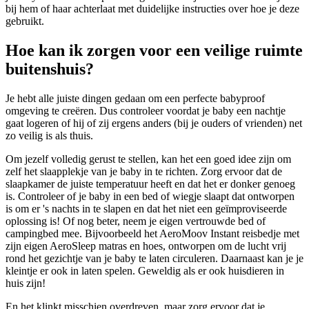
bij hem of haar achterlaat met duidelijke instructies over hoe je deze
gebruikt.
Hoe kan ik zorgen voor een veilige ruimte
buitenshuis?
Je hebt alle juiste dingen gedaan om een perfecte babyproof
omgeving te creëren. Dus controleer voordat je baby een nachtje
gaat logeren of hij of zij ergens anders (bij je ouders of vrienden) net
zo veilig is als thuis.
Om jezelf volledig gerust te stellen, kan het een goed idee zijn om
zelf het slaapplekje van je baby in te richten. Zorg ervoor dat de
slaapkamer de juiste temperatuur heeft en dat het er donker genoeg
is. Controleer of je baby in een bed of wiegje slaapt dat ontworpen
is om er 's nachts in te slapen en dat het niet een geïmproviseerde
oplossing is! Of nog beter, neem je eigen vertrouwde bed of
campingbed mee. Bijvoorbeeld het AeroMoov Instant reisbedje met
zijn eigen AeroSleep matras en hoes, ontworpen om de lucht vrij
rond het gezichtje van je baby te laten circuleren. Daarnaast kan je je
kleintje er ook in laten spelen. Geweldig als er ook huisdieren in
huis zijn!
En het klinkt misschien overdreven, maar zorg ervoor dat je