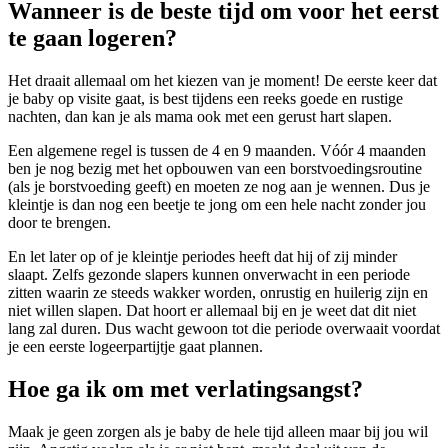
Wanneer is de beste tijd om voor het eerst
te gaan logeren?
Het draait allemaal om het kiezen van je moment! De eerste keer dat
je baby op visite gaat, is best tijdens een reeks goede en rustige
nachten, dan kan je als mama ook met een gerust hart slapen.
Een algemene regel is tussen de 4 en 9 maanden. Vóór 4 maanden
ben je nog bezig met het opbouwen van een borstvoedingsroutine
(als je borstvoeding geeft) en moeten ze nog aan je wennen. Dus je
kleintje is dan nog een beetje te jong om een hele nacht zonder jou
door te brengen.
En let later op of je kleintje periodes heeft dat hij of zij minder
slaapt. Zelfs gezonde slapers kunnen onverwacht in een periode
zitten waarin ze steeds wakker worden, onrustig en huilerig zijn en
niet willen slapen. Dat hoort er allemaal bij en je weet dat dit niet
lang zal duren. Dus wacht gewoon tot die periode overwaait voordat
je een eerste logeerpartijtje gaat plannen.
Hoe ga ik om met verlatingsangst?
Maak je geen zorgen als je baby de hele tijd alleen maar bij jou wil