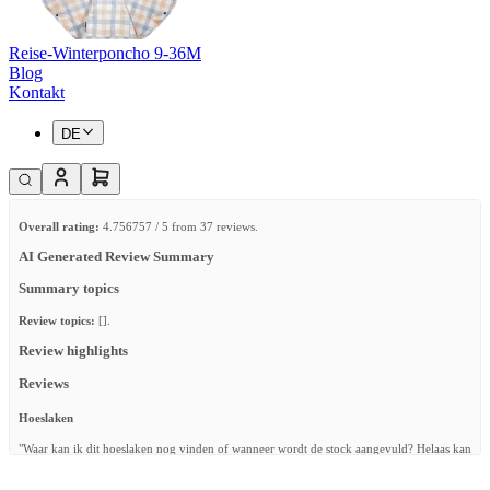
Reise-Winterponcho 9-36M
Blog
Kontakt
DE
Overall rating:
4.756757 / 5 from 37 reviews.
AI Generated Review Summary
Summary topics
Review topics:
[].
Review highlights
Reviews
Hoeslaken
"Waar kan ik dit hoeslaken nog vinden of wanneer wordt de stock aangevuld? Helaas kan
ik geen ander aerosleep hoeslaken gebruiken dus heb ik deze nodig speciaal voor de
aeromoov."