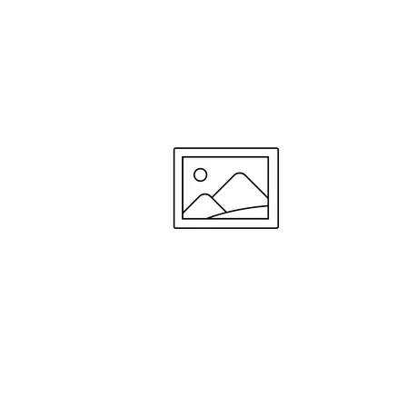
—
Laura V.
(
5/5
)
Safesleep hoeslaken
"Past perfect op ons reisbed!"
—
Hannelore H.
(
4/5
)
Confortable mais un peu grand
"Confortable mais un peu grand !"
—
Julie P.
(
4/5
)
Fijne hoeslakens,snel droog na t
"Fijne hoeslakens,snel droog na t wassen."
—
Sandra W.
(
5/5
)
Pas utilisé encore pour evaluer
"Pas utilisé encore pour evaluer"
—
Odile R.
(
5/5
)
SafeSleep hoeslaken
"Heel fijn!"
—
Jeannine H.
(
5/5
)