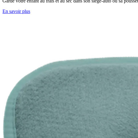
Garde votre enfant au frais et au sec dans son siège-auto ou sa pousset
En savoir plus