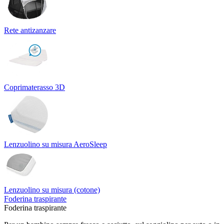
Rete antizanzare
Coprimaterasso 3D
Lenzuolino su misura AeroSleep
Lenzuolino su misura (cotone)
Foderina traspirante
Foderina traspirante