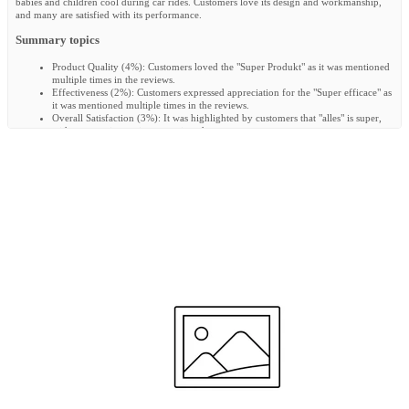
babies and children cool during car rides. Customers love its design and workmanship,
and many are satisfied with its performance.
Summary topics
Product Quality
(
4%
):
Customers loved the "Super Produkt" as it was mentioned
multiple times in the reviews.
Effectiveness
(
2%
):
Customers expressed appreciation for the "Super efficace" as
it was mentioned multiple times in the reviews.
Overall Satisfaction
(
3%
):
It was highlighted by customers that "alles" is super,
with no negative reviews mentioned.
Design and Workmanship
(
2%
):
Customers expressed appreciation for the super
leuke designs and top-notch workmanship of the product.
Review topics:
[design, quality, daughter, air layer, delivery, material, size, baby, feels,
comfort, workmanship, produkt, functionality, fabric, alles, service, child, fijn, zufrieden,
sweat, efficace, hält, produit, weer, qualität, color, difference, und, teil, aankoop].
Review highlights
"De (buggy) Air Layer is super fijn!"
—
Monse C.
"Nou met de air layer is hij niet meer bezweet , zo super fijn ."
—
Diana V.
"The function is fulfilled excellently, our child sweats significantly less, the
clothing is not completely wet."
—
Viola H.
Reviews
Incroyable
"Bonjour, Ma fille étais toujours mouillé dans le doq et nuque lors des trajets. Et depuis
qu'on lui a mis ceci dans chaque siège. Franchement cela est hallucinant elle n'est plus
toute transpirante. C'est super appréciable pour elle et pour nous de la voir bien mieux .