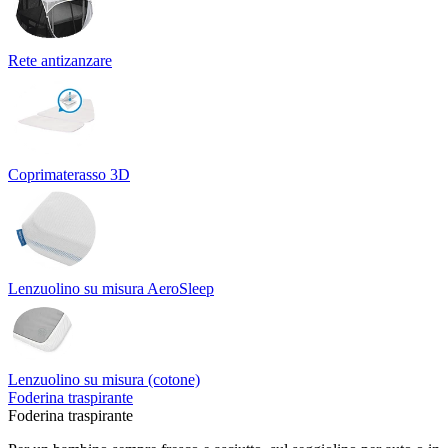
Rete antizanzare
Coprimaterasso 3D
Lenzuolino su misura AeroSleep
Lenzuolino su misura (cotone)
Foderina traspirante
Foderina traspirante