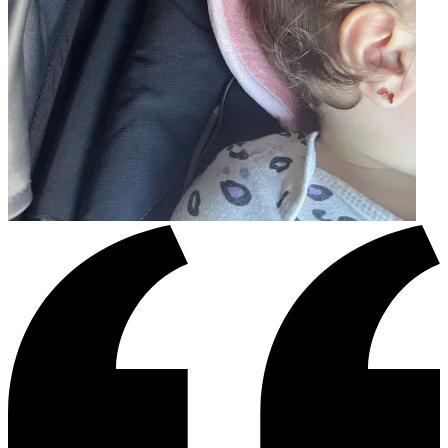
"Super Service, habe ausversehen auf die falsche Adresse bestellt. Der Kundenservice hat
super schnell eine neue Bestellung versendet. War Mega begeistert. Auch das Produkt
überzeugt, meine Maus hat keinen Hitzestau im Maxi Cosi mehr."
—
Maria S.
(
5/5
)
Weniger Schweiß nach der Autofahrt
"Bin zufrieden mit dem Artikel. Natürlich ist mein Kind nicht 100% schweißfrei, aber die
Auflage sorgt für bessere Belüftung im Rückenbereich. Der Stoffbezug macht allerdings
kleine Knübbelchen, wenn sich das Kind viel bewegt, vor allem im Kopf-und Bein-
Bereich. Stört aber nicht wirklich."
—
Lisa M.
(
4/5
)
Werkt, maar verliest snel kwaliteit
"Doet wat het belooft en erg tevreden met de werking. De kwaliteit is echter minder. . .
Na 1 jaar normaal gebruik, prikt de inlegger enorm (honingraat drukt door het laagje op
verschillende plaatsen) waardoor deze echt niet meer te gebruiken is."
—
Emelie
(
3/5
)
Sinn und Zweck nicht erfüllt
"Ich habe den Air Layer als Einsatz für unseren Maxi Cosi Reboarder bestellt. Habe mir
davon ehrlich gesagt mehr erhofft. Unser Sohn schwitzt darin genauso wie im Maxi Cosi
und nach kurzer Zeit ist auch hier der Nackenbereich und der Rücken feucht vom
schwitzen und das trotz dünner Kleidung. Bin vom Material sehr enttäuscht und finde
den hohen Preis hierfür nicht gerechtfertigt."