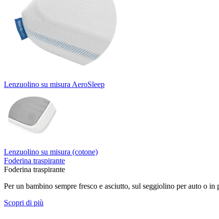
Lenzuolino su misura AeroSleep
Lenzuolino su misura (cotone)
Foderina traspirante
Foderina traspirante
Per un bambino sempre fresco e asciutto, sul seggiolino per auto o in
Scopri di più