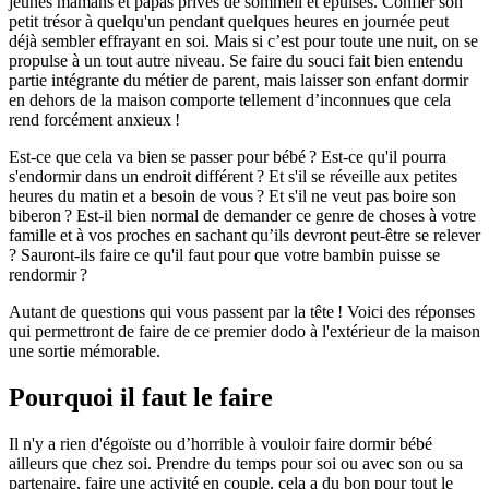
jeunes mamans et papas privés de sommeil et épuisés. Confier son
petit trésor à quelqu'un pendant quelques heures en journée peut
déjà sembler effrayant en soi. Mais si c’est pour toute une nuit, on se
propulse à un tout autre niveau. Se faire du souci fait bien entendu
partie intégrante du métier de parent, mais laisser son enfant dormir
en dehors de la maison comporte tellement d’inconnues que cela
rend forcément anxieux !
Est-ce que cela va bien se passer pour bébé ? Est-ce qu'il pourra
s'endormir dans un endroit différent ? Et s'il se réveille aux petites
heures du matin et a besoin de vous ? Et s'il ne veut pas boire son
biberon ? Est-il bien normal de demander ce genre de choses à votre
famille et à vos proches en sachant qu’ils devront peut-être se relever
? Sauront-ils faire ce qu'il faut pour que votre bambin puisse se
rendormir ?
Autant de questions qui vous passent par la tête ! Voici des réponses
qui permettront de faire de ce premier dodo à l'extérieur de la maison
une sortie mémorable.
Pourquoi il faut le faire
Il n'y a rien d'égoïste ou d’horrible à vouloir faire dormir bébé
ailleurs que chez soi. Prendre du temps pour soi ou avec son ou sa
partenaire, faire une activité en couple, cela a du bon pour tout le