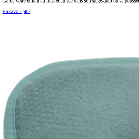
Garde votre enfant au frais et au sec dans son siège-auto ou sa pousset
En savoir plus