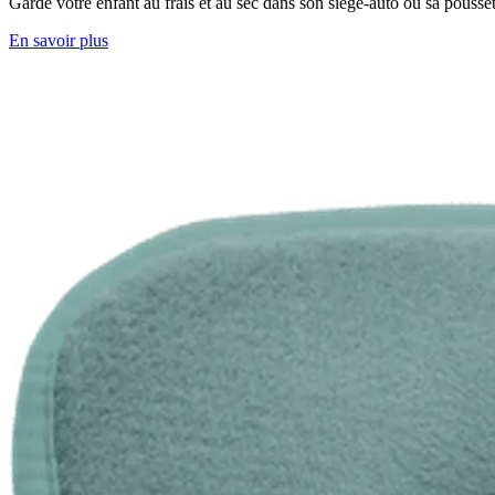
Garde votre enfant au frais et au sec dans son siège-auto ou sa pousset
En savoir plus