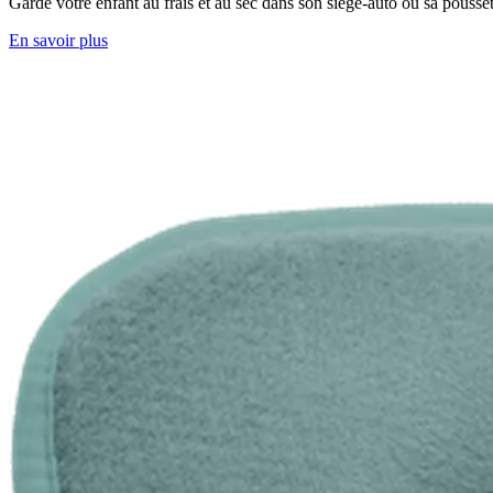
Garde votre enfant au frais et au sec dans son siège-auto ou sa pousset
En savoir plus