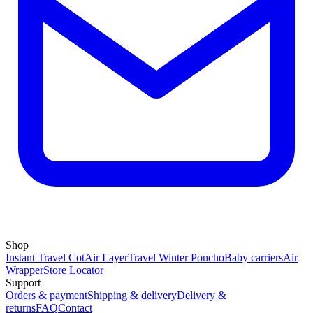
Shop
Instant Travel Cot
Air Layer
Travel Winter Poncho
Baby carriers
Air
Wrapper
Store Locator
Support
Orders & payment
Shipping & delivery
Delivery &
returns
FAQ
Contact