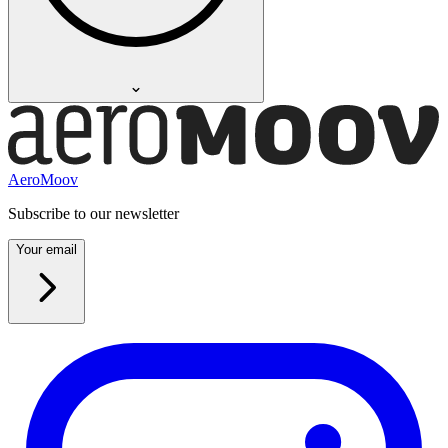
"Houdt het matrasje fris, is een gladde stof en schijnt niet door."
—
Humaira M.
(
4/5
)
Q&A
AeroMoov
Subscribe to our newsletter
Your email