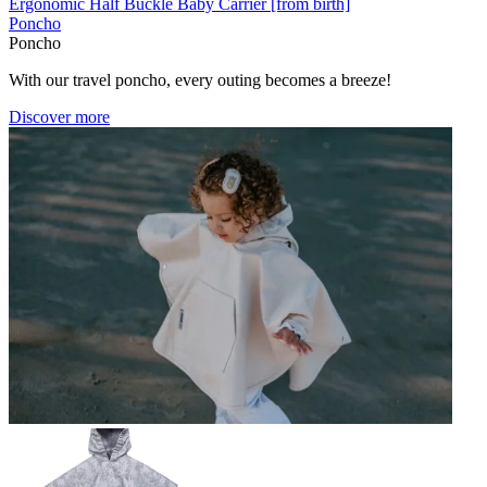
Ergonomic Half Buckle Baby Carrier [from birth]
Poncho
Poncho
With our travel poncho, every outing becomes a breeze!
Discover more