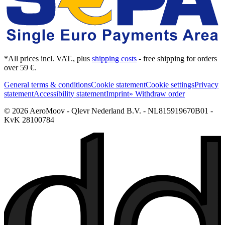
*All prices incl. VAT., plus
shipping costs
- free shipping for orders
over 59 €.
General terms & conditions
Cookie statement
Cookie settings
Privacy
statement
Accessibility statement
Imprint
» Withdraw order
© 2026 AeroMoov - Qlevr Nederland B.V. - NL815919670B01 -
KvK 28100784