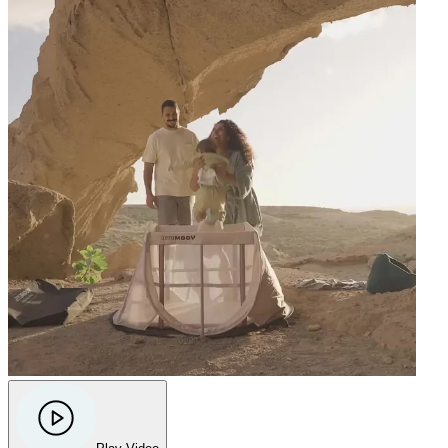
Escroquerie ?
"Commande passée il y a 1 mois, toujours "en transit". Service client injoignable. Très
opaque. . ."
—
Laura d.
(
1/5
)
Pas de nouvelles…
"Article non reçu, et pas de retour du service client…"
—
Estelle S.
(
1/5
)
Eerlijke brand dat écht in zijn product gelooft.
"Het reisbedje dat we kregen voor de geboorte van mijn zoontje vertoonde een
mankementje (hoek kapot). Dat bleek echter pas bij het eerste gebruik, zo'n 5 maanden
na bestelling. Hoewel het in eerste instantie moeilijk was om de klantenservice te
bereiken, ben ik uiteindelijk wel bij een medewerker terecht gekomen, die vrijwel meteen
na het ontvangen van de foto's een volledig nieuw reisbedje heeft opgestuurd. Het
mankement werd meteen aanvaard als productiefout, nooit probeerden ze de
verantwoordelijkheid af te schuiven, wat volgens mij toont dat ze echt geloven in de
kwaliteit van hun product. Ik ben heel tevreden!"
—
Loïs L.
(
4/5
)
Q&A