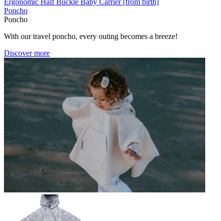
Ergonomic Half Buckle Baby Carrier [from birth]
Poncho
Poncho
With our travel poncho, every outing becomes a breeze!
Discover more