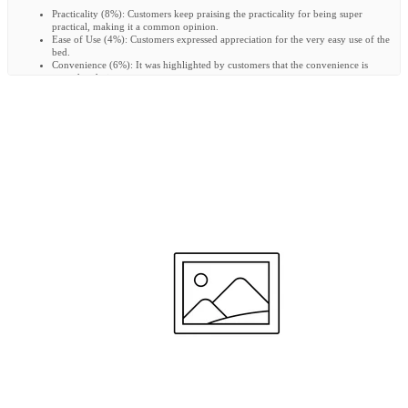
Practicality
(
8%
):
Customers keep praising the practicality for being super
practical, making it a common opinion.
Ease of Use
(
4%
):
Customers expressed appreciation for the very easy use of the
bed.
Convenience
(
6%
):
It was highlighted by customers that the convenience is
super handy in use.
Review topics:
["delivery","quality","handig","pratique","bedje","makkelijk","d\u2019utilisation","service","s
installer","voor","und","produit"].
Review highlights
"Super pratique : facile à installer, sécurisé, léger et compact."
—
Morgane S.
"Top très très facile d’utilisation Je recommande"
—
Prescillia E.
"le double étage est super pratique"
—
Sixtine M.
Reviews
Hele fijne reisbox
"Veelvuldig gebruikt buiten in de tuin en als bedje als we op visite zijn. Makkelijk in en
uit te klappen en terug in de hoes te krijgen. Stof onderop is wel wat kwetsbaar, scheurt
snel."
—
Lieke H.
(
4/5
)
Très facile d'utilisation
"Lit de bonne qualité avec ses deux niveaux Facile d'utilisation et d'entretien"
—
Carole G.
(
5/5
)